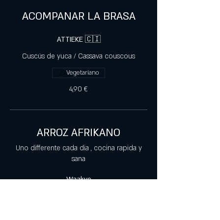
ACOMPANAR LA BRASA
ATTIEKE 🇨🇮
Cuscús de yuca / Cassava couscous
Vegetariano
4,90 €
ARROZ AFRIKANO
Uno differente cada dia , cocina rapida y
sana
Waakye
Mezcla de arroz y judías, alubias rojas y
especias africanas /
Rice and bean mixture, red beans and