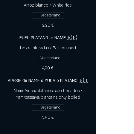
Arroz blanco / White rice
Vegetariano
2,20 €
FUFU PLATANO or NAME 🇬🇭
bolas trituradas / Ball crushed
Vegetariano
4,90 €
APESIE de NAME o YUCA o PLATANO 🇬🇭
Ñame/yuca/plátanos solo hervidos /
Vegetariano
3,90 €