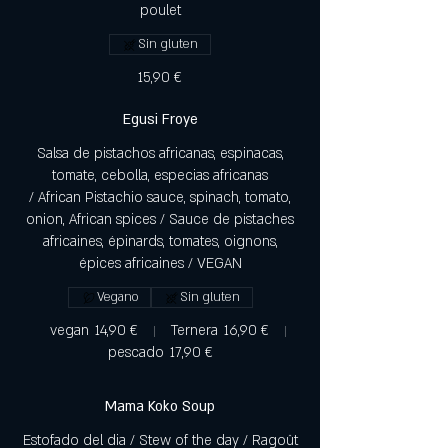
poulet
Sin gluten
15,90 €
Egusi Froye
Salsa de pistachos africanas, espinacas,
tomate, cebolla, especias africanas
/ African Pistachio sauce, spinach, tomato,
onion, African spices / Sauce de pistaches
africaines, épinards, tomates, oignons,
épices africaines / VEGAN
Vegano
Sin gluten
vegan
14,90 €
Ternera
16,90 €
pescado
17,90 €
Mama Koko Soup
Estofado del dia / Stew of the day / Ragoût