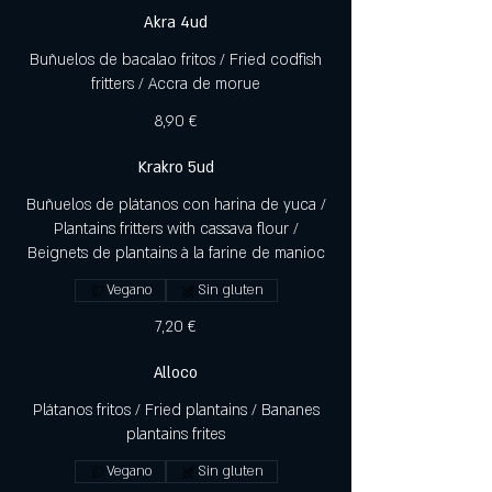
Akra 4ud
Buñuelos de bacalao fritos / Fried codfish
fritters / Accra de morue
8,90 €
Krakro 5ud
Buñuelos de plátanos con harina de yuca /
Plantains fritters with cassava flour /
Beignets de plantains à la farine de manioc
Vegano
Sin gluten
7,20 €
Alloco
Plátanos fritos / Fried plantains / Bananes
plantains frites
Vegano
Sin gluten