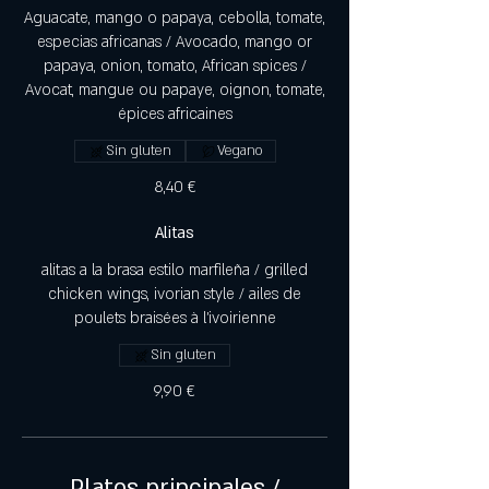
Aguacate, mango o papaya, cebolla, tomate,
especias africanas / Avocado, mango or
papaya, onion, tomato, African spices /
Avocat, mangue ou papaye, oignon, tomate,
épices africaines
Sin gluten
Vegano
8,40 €
Alitas
alitas a la brasa estilo marfileña / grilled
chicken wings, ivorian style / ailes de
poulets braisées à l'ivoirienne
Sin gluten
9,90 €
Platos principales /