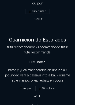
du jour
Sin gluten
18,90 €
Guarnicion de Estofados
fufú recomendado / recommended fufu/
fufu recommandé
Fufu ñame
ñame y yuca machacados en una bola /
pounded yam & cassava into a ball / igname
et le manioc pilés, réduits en boule
Vegano
Sin gluten
4,5 €