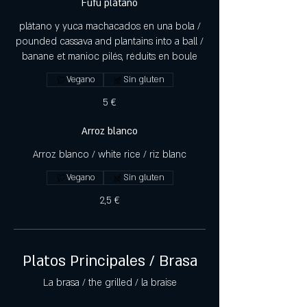
Fufu plátano
plátano y yuca machacados en una bola /
pounded cassava and plantains into a ball /
banane et manioc pilés, réduits en boule
Vegano
Sin gluten
5 €
Arroz blanco
Arroz blanco / white rice / riz blanc
Vegano
Sin gluten
2,5 €
Platos Principales / Brasa
La brasa / the grilled / la braise