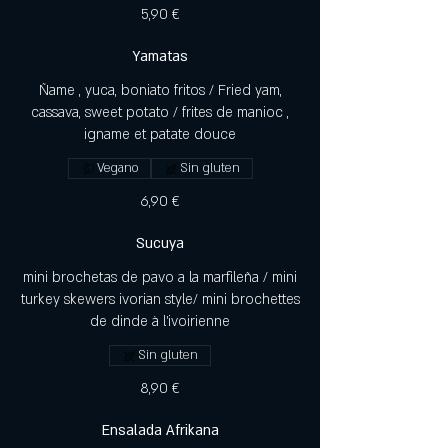
5,90 €
Yamatas
Ñame , yuca, boniato fritos / Fried yam,
cassava, sweet potato / frites de manioc ,
igname et patate douce
Vegano
Sin gluten
6,90 €
Sucuya
mini brochetas de pavo a la marfileña / mini
turkey skewers ivorian style/ mini brochettes
de dinde à l'ivoirienne
Sin gluten
8,90 €
Ensalada Afrikana