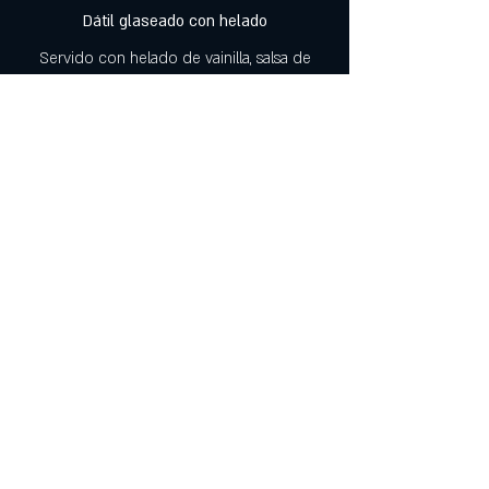
Dátil glaseado con helado
Servido con helado de vainilla, salsa de
toffee y crumble de cacahuete
Vegetariano
7,00 €
Pastel de queso clásico
Cubierto con una capa de mermelada de
frambuesa y fresas laminadas
6,50 €
Tarta de limón y merengue
Merengue de limón, crumble de pistacho,
servido con crema chantillí
Frutos secos
5,50 €