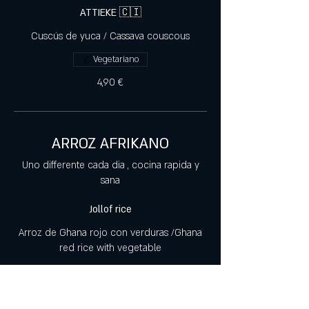
ATTIEKE 🇨🇮
Cuscús de yuca / Cassava couscous
Vegetariano
4,90 €
ARROZ AFRIKANO
Uno differente cada dia , cocina rapida y
sana
Jollof rice
Arroz de Ghana rojo con verduras /Ghana
red rice with vegetable
+3€ fried chicken
+3€ fried fish